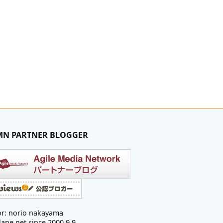
MN PARTNER BLOGGER
r: norio nakayama
lane.net since 2000.9.9