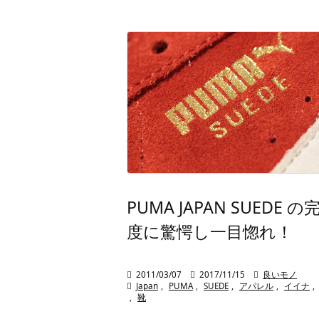
PUMA JAPAN SUEDE の
度に驚愕し一目惚れ！

2011/03/07

2017/11/15

良いモノ

Japan
,
PUMA
,
SUEDE
,
アパレル
,
イイナ
,
,
靴