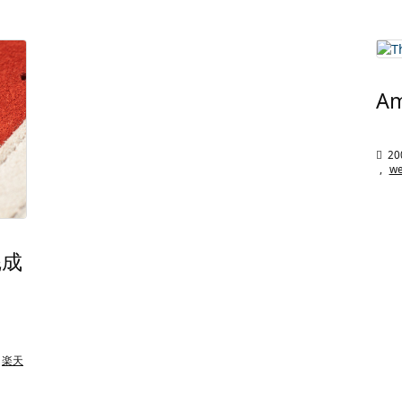
A

20
,
w
完成
楽天