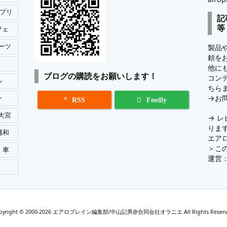
プリ
記
等
フェ
ーツ
製品
頼を
他に
ブログの購読をお願いします！
コン
ル
ちら
→
お
ン

RSS
Feedly
大宮
→
レ
りま
浦和
エア
＞
こ
車
運営
pyright ©
2000
-2026
エアロプレイン編集部/中山記男@合同会社オラニエ
All Rights Reser