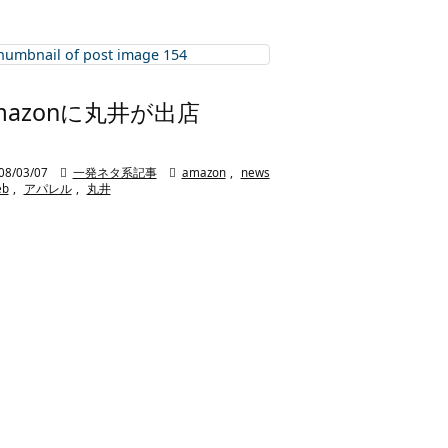
mazonに丸井が出店
08/03/07

一発ネタ系記事

amazon
,
news
eb
,
アパレル
,
丸井