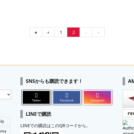
«
‹
1
2
›
»
SNSからも購読できます！
A
Twitter
Facebook
Instagram
LINEで購読
ily
LINEでの購読はこのQRコードから。
Autho
tama
airop