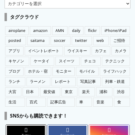
カ
テ
ゴ
タグクラウド
リ
ー
airoplane
amazon
AMN
daily
flickr
iPhone/iPad
posted
saitama
soccer
twitter
web
ご招待
アプリ
イベントレポート
ウイスキー
カフェ
カメラ
キヤノン
ケータイ
スイーツ
チェコ
テクニック
ブログ
ホテル・宿
モニター
モバイル
ライフハック
ランチ
ラーメン
レポート
写真記事
列車・鉄道
大宮
日本
最安値
東京
楽天
浦和
渋谷
生活
百式
記事広告
車
音楽
食
SNSからも購読できます！