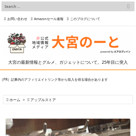

メニュー
お問い合わせ
Amazonセール速報
このブログについて

前へ

プライバシーポリシー等
写真の2次利用について

次へ

検索
大宮の最新情報とグルメ、ガジェットについて。25年目に突入
［PR］記事内のアフィリエイトリンク等から収入を得る場合があります

ホーム
>

アップルストア