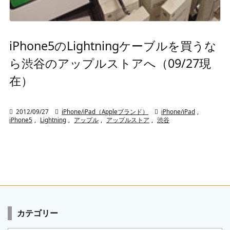
iPhone5のLightningケーブルを買うな
ら渋谷のアップルストアへ（09/27現
在）

2012/09/27

iPhone/iPad（Appleブランド）

iPhone/iPad
,
iPhone5
,
Lightning
,
アップル
,
アップルストア
,
渋谷
カテゴリー