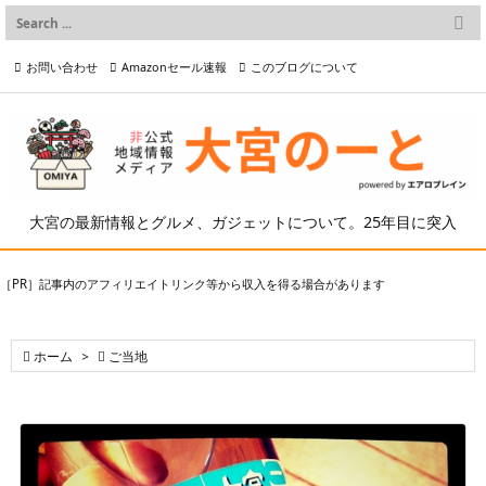

メニュー
お問い合わせ
Amazonセール速報
このブログについて

前へ

プライバシーポリシー等
写真の2次利用について

次へ

検索
大宮の最新情報とグルメ、ガジェットについて。25年目に突入
［PR］記事内のアフィリエイトリンク等から収入を得る場合があります

ホーム
>

ご当地