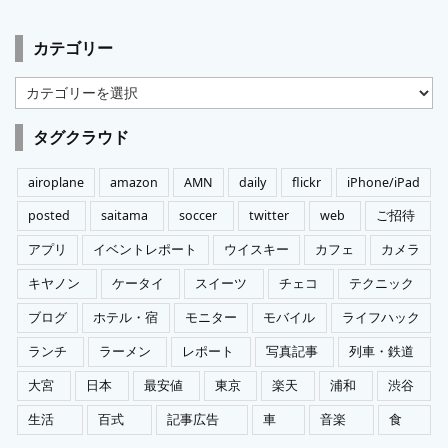
カテゴリー
カ
テ
ゴ
タグクラウド
リ
ー
airoplane
amazon
AMN
daily
flickr
iPhone/iPad
posted
saitama
soccer
twitter
web
ご招待
アプリ
イベントレポート
ウイスキー
カフェ
カメラ
キヤノン
ケータイ
スイーツ
チェコ
テクニック
ブログ
ホテル・宿
モニター
モバイル
ライフハック
ランチ
ラーメン
レポート
写真記事
列車・鉄道
大宮
日本
最安値
東京
楽天
浦和
渋谷
生活
百式
記事広告
車
音楽
食