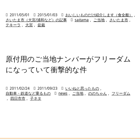

2011/05/01

2015/01/03

おいしいものだけ紹介します（食全般）
,
さいたま市（大宮/浦和など）の記事

saitama
,
ご当地
,
さいたま市
,
テキーラ
,
大宮
,
盆栽
原付用のご当地ナンバーがフリーダム
になっていて衝撃的な件

2011/02/24

2011/09/23

いいねと思ったもの
,
自動車・鉄道など乗るもの

news
,
ご当地
,
ののちゃん
,
フリーダム
,
四日市市
,
子ネタ