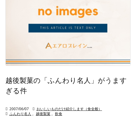
越後製菓の「ふんわり名人」がうます
ぎる件

2007/06/07

おいしいものだけ紹介します（食全般）

ふんわり名人
,
越後製菓
,
飲食