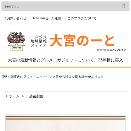

メニュー
お問い合わせ
Amazonセール速報
このブログについて

前へ

プライバシーポリシー等
写真の2次利用について

次へ

検索
大宮の最新情報とグルメ、ガジェットについて。25年目に突入
［PR］記事内のアフィリエイトリンク等から収入を得る場合があります

ホーム
>

越後製菓