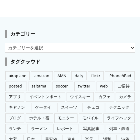
カテゴリー
カ
テ
ゴ
タグクラウド
リ
ー
airoplane
amazon
AMN
daily
flickr
iPhone/iPad
posted
saitama
soccer
twitter
web
ご招待
アプリ
イベントレポート
ウイスキー
カフェ
カメラ
キヤノン
ケータイ
スイーツ
チェコ
テクニック
ブログ
ホテル・宿
モニター
モバイル
ライフハック
ランチ
ラーメン
レポート
写真記事
列車・鉄道
大宮
日本
最安値
東京
楽天
浦和
渋谷