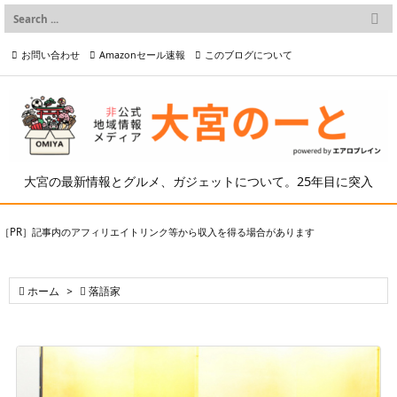

メニュー
お問い合わせ
Amazonセール速報
このブログについて

前へ

プライバシーポリシー等
写真の2次利用について

次へ

検索
大宮の最新情報とグルメ、ガジェットについて。25年目に突入
［PR］記事内のアフィリエイトリンク等から収入を得る場合があります

ホーム
>

落語家