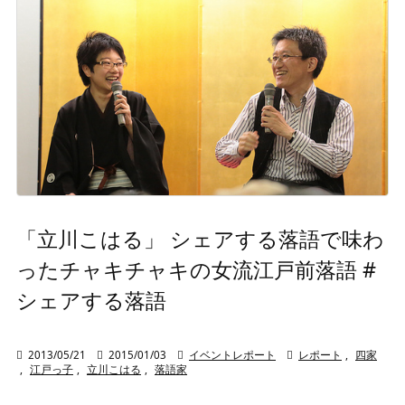
「立川こはる」 シェアする落語で味わ
ったチャキチャキの女流江戸前落語 #
シェアする落語

2013/05/21

2015/01/03

イベントレポート

レポート
,
四家
,
江戸っ子
,
立川こはる
,
落語家