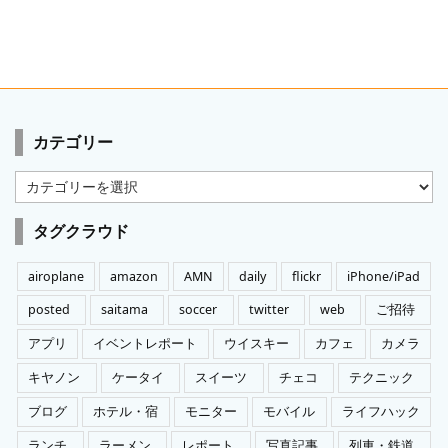
カテゴリー
カ
テ
ゴ
タグクラウド
リ
ー
airoplane
amazon
AMN
daily
flickr
iPhone/iPad
posted
saitama
soccer
twitter
web
ご招待
アプリ
イベントレポート
ウイスキー
カフェ
カメラ
キヤノン
ケータイ
スイーツ
チェコ
テクニック
ブログ
ホテル・宿
モニター
モバイル
ライフハック
ランチ
ラーメン
レポート
写真記事
列車・鉄道